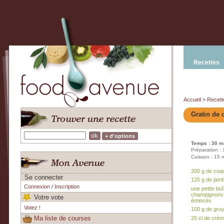
Recettes
Accueil
>
Recett
Gratin de 
+ d'options
Temps : 30 m
Préparation :
Cuisson : 15 
200 g de coqui
Se connecter
125 g de jam
Connexion
/
Inscription
une petite boî
champignons 
Votre vote
émincés
Votez !
100 g de gru
Ma liste de courses
25 cl de crèm