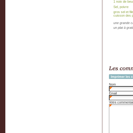
1 noix de beu
Sel, poivre
gros sel et fil
cuisson des 
une grande c
un plat à grat
Imprimer les 
Nom
Email
Votre commentai