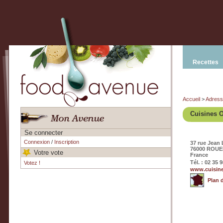
Recettes
Accueil
>
Adres
Cuisines 
Se connecter
Connexion
/
Inscription
37 rue Jean
76000 ROU
Votre vote
France
Tél. : 02 35 
Votez !
www.cuisin
Plan 